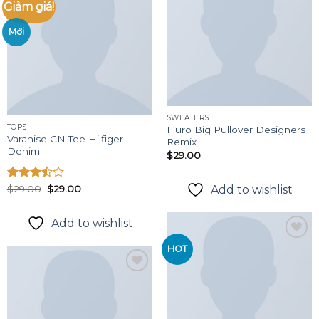
Giảm giá!
Add to
Add to
wishlist
Mới
wishlist
SWEATERS
TOPS
Fluro Big Pullover Designers
Varanise CN Tee Hilfiger
Remix
Denim
$
29.00
Giá
Giá
Được
$
29.00
$
29.00
Add to wishlist
gốc
hiện
xếp
là:
tại
hạng
$29.00.
là:
Add to wishlist
3.50
5
$29.00.
sao
HOT
Add to
wishlist
Add to
wishlist