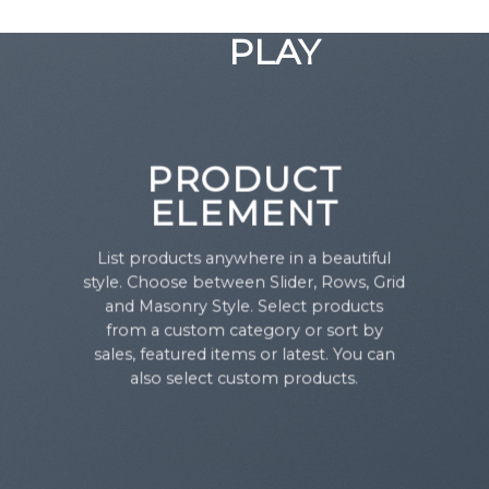
GOOGLE
Chuyển
đến
PLAY
nội
dung
PRODUCT
ELEMENT
List products anywhere in a beautiful
style. Choose between Slider, Rows, Grid
and Masonry Style. Select products
from a custom category or sort by
sales, featured items or latest. You can
also select custom products.