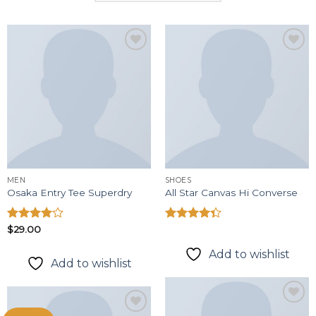
Add to
Add to
wishlist
wishlist
MEN
SHOES
Osaka Entry Tee Superdry
All Star Canvas Hi Converse
Được
$
29.00
Được xếp
xếp hạng
hạng
4.33
4.00
5
5 sao
Add to wishlist
Add to wishlist
sao