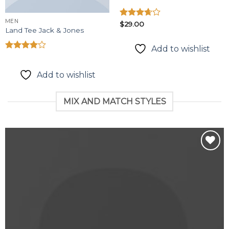
MEN
Được
$
29.00
Land Tee Jack & Jones
xếp
hạng
Add to wishlist
3.67
5
sao
Được
xếp hạng
4.00
5
Add to wishlist
sao
MIX AND MATCH STYLES
Add to
wishlist