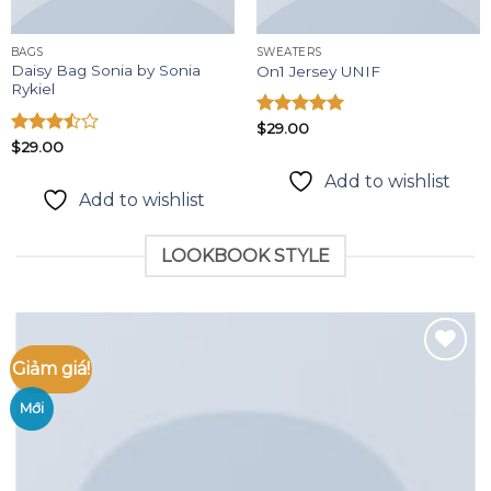
BAGS
SWEATERS
Daisy Bag Sonia by Sonia
On1 Jersey UNIF
Rykiel
Được xếp
$
29.00
hạng
5.00
Được
$
29.00
5 sao
xếp
Add to wishlist
hạng
Add to wishlist
3.50
5
sao
LOOKBOOK STYLE
Giảm giá!
Mới
Add to
wishlist