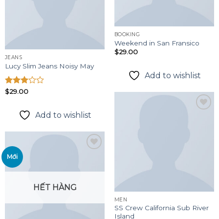
BOOKING
Weekend in San Fransico
$
29.00
JEANS
Lucy Slim Jeans Noisy May
Add to wishlist
Được
$
29.00
xếp
hạng
Add to wishlist
3.00
5
sao
Add to
wishlist
Mới
Add to
wishlist
HẾT HÀNG
MEN
SS Crew California Sub River
Island