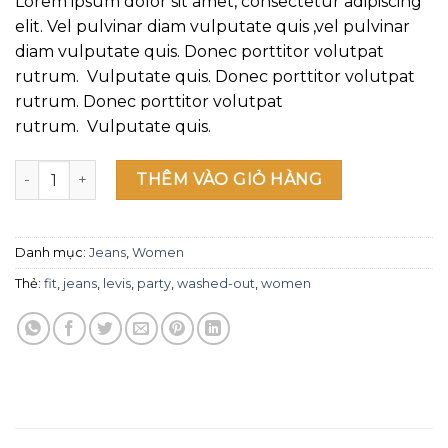
Lorem ipsum dolor sit amet, consectetur adipiscing
trên
đánh
elit. Vel pulvinar diam vulputate quis ,vel pulvinar
giá
diam vulputate quis. Donec porttitor volutpat
rutrum. Vulputate quis. Donec porttitor volutpat
rutrum. Donec porttitor volutpat
rutrum. Vulputate quis.
Lucy Slim Jeans Noisy May số lượng
THÊM VÀO GIỎ HÀNG
Danh mục:
Jeans
,
Women
Thẻ:
fit
,
jeans
,
levis
,
party
,
washed-out
,
women