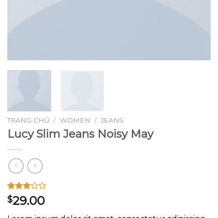
TRANG CHỦ
/
WOMEN
/
JEANS
Lucy Slim Jeans Noisy May
3.00
2
29.00
$
trên 5
dựa