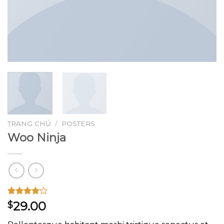
TRANG CHỦ
/
POSTERS
Woo Ninja
4.00
1
trên
29.00
$
5 dựa
trên
đánh