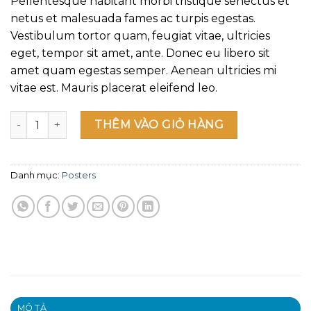
Pellentesque habitant morbi tristique senectus et
giá
netus et malesuada fames ac turpis egestas.
Vestibulum tortor quam, feugiat vitae, ultricies
eget, tempor sit amet, ante. Donec eu libero sit
amet quam egestas semper. Aenean ultricies mi
vitae est. Mauris placerat eleifend leo.
Woo Ninja số lượng
THÊM VÀO GIỎ HÀNG
Danh mục:
Posters
MÔ TẢ