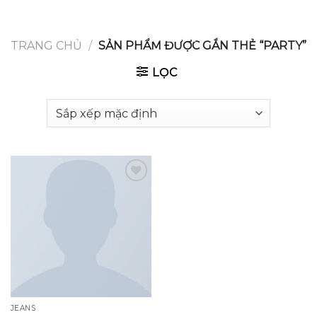
GOOGLE
Chuyển
đến
PLAY
nội
TRANG CHỦ
/
SẢN PHẨM ĐƯỢC GẮN THẺ “PARTY”
dung
LỌC
Add to
wishlist
JEANS