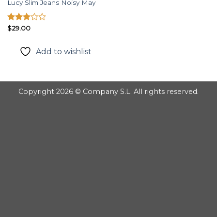
Lucy Slim Jeans Noisy May
Được
$
29.00
xếp
hạng
Add to wishlist
3.00
5
sao
Copyright 2026 © Company S.L. All rights reserved.