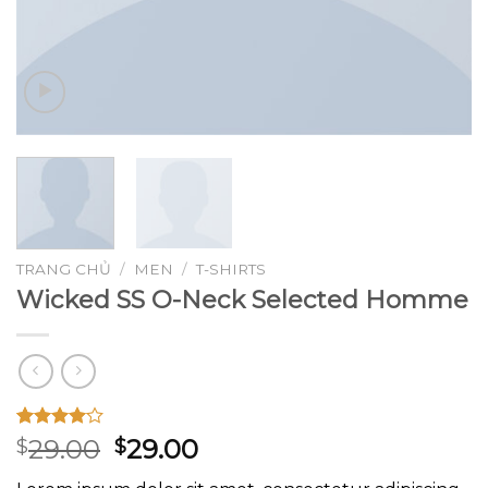
TRANG CHỦ
/
MEN
/
T-SHIRTS
Wicked SS O-Neck Selected Homme
4.00
3
trên
Giá
Giá
29.00
29.00
$
$
5 dựa
gốc
hiện
trên
đánh