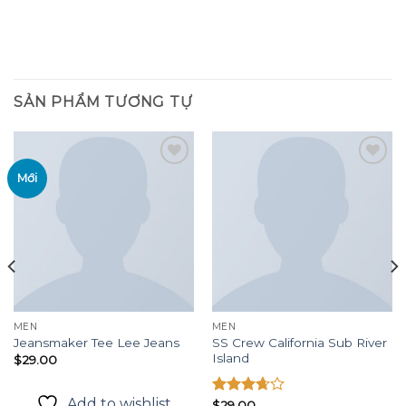
SẢN PHẨM TƯƠNG TỰ
Mới
Add to
Add to
wishlist
wishlist
MEN
MEN
SS Crew California Sub River
Jeansmaker Tee Lee Jeans
Island
$
29.00
Add to wishlist
Được
$
29.00