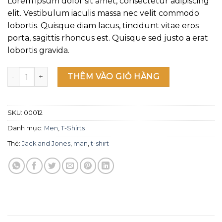
Lorem ipsum dolor sit amet, consectetur adipiscing
giá
là:
tại
elit. Vestibulum iaculis massa nec velit commodo
$29.00.
là:
lobortis. Quisque diam lacus, tincidunt vitae eros
$29.00.
porta, sagittis rhoncus est. Quisque sed justo a erat
lobortis gravida.
Wicked SS O-Neck Selected Homme số lượng
THÊM VÀO GIỎ HÀNG
SKU:
00012
Danh mục:
Men
,
T-Shirts
Thẻ:
Jack and Jones
,
man
,
t-shirt