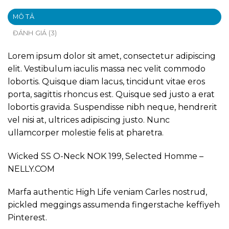
MÔ TẢ
ĐÁNH GIÁ (3)
Lorem ipsum dolor sit amet, consectetur adipiscing
elit. Vestibulum iaculis massa nec velit commodo
lobortis. Quisque diam lacus, tincidunt vitae eros
porta, sagittis rhoncus est. Quisque sed justo a erat
lobortis gravida. Suspendisse nibh neque, hendrerit
vel nisi at, ultrices adipiscing justo. Nunc
ullamcorper molestie felis at pharetra.
Wicked SS O-Neck NOK 199, Selected Homme –
NELLY.COM
Marfa authentic High Life veniam Carles nostrud,
pickled meggings assumenda fingerstache keffiyeh
Pinterest.