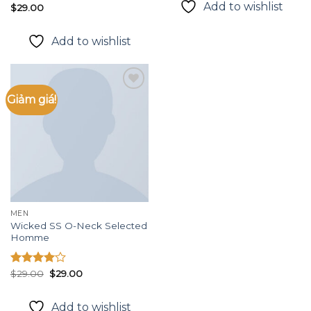
Add to wishlist
Được xếp
$
29.00
hạng
4.50
5 sao
Add to wishlist
Giảm giá!
Add to
wishlist
MEN
Wicked SS O-Neck Selected
Homme
Giá
Giá
Được
$
29.00
$
29.00
gốc
hiện
xếp hạng
là:
tại
4.00
5
$29.00.
là:
Add to wishlist
sao
$29.00.