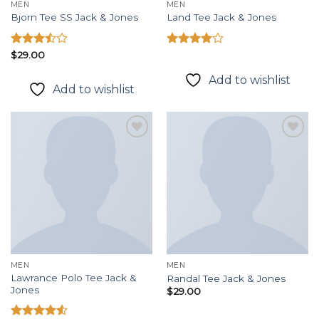
MEN
MEN
Bjorn Tee SS Jack & Jones
Land Tee Jack & Jones
Được
$
29.00
Được
xếp
xếp hạng
hạng
4.00
5
Add to wishlist
Add to wishlist
3.50
5
sao
sao
Add to
Add to
wishlist
wishlist
MEN
MEN
Lawrance Polo Tee Jack &
Randal Tee Jack & Jones
Jones
$
29.00