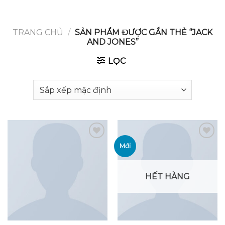
GOOGLE
Chuyển
đến
PLAY
nội
TRANG CHỦ
/
SẢN PHẨM ĐƯỢC GẮN THẺ “JACK
AND JONES”
dung
LỌC
Mới
Add to
Add to
wishlist
wishlist
HẾT HÀNG