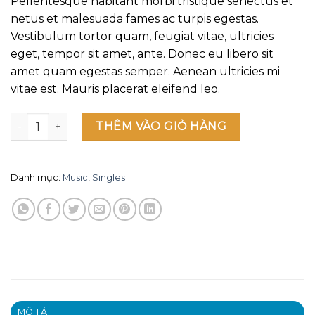
Pellentesque habitant morbi tristique senectus et
là:
tại
netus et malesuada fames ac turpis egestas.
$29.00.
là:
Vestibulum tortor quam, feugiat vitae, ultricies
$29.00.
eget, tempor sit amet, ante. Donec eu libero sit
amet quam egestas semper. Aenean ultricies mi
vitae est. Mauris placerat eleifend leo.
Woo Single #2 số lượng
THÊM VÀO GIỎ HÀNG
Danh mục:
Music
,
Singles
MÔ TẢ