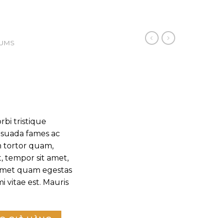
UMS
bi tristique
esuada fames ac
m tortor quam,
t, tempor sit amet,
 amet quam egestas
i vitae est. Mauris