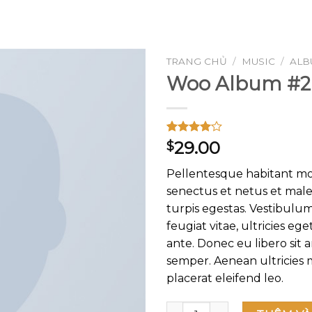
GOOGLE
PLAY
TRANG CHỦ
/
MUSIC
/
ALB
Woo Album #2
Add to
wishlist
4.00
1
trên
29.00
$
5 dựa
trên
đánh
Pellentesque habitant mor
giá
senectus et netus et mal
turpis egestas. Vestibulu
feugiat vitae, ultricies ege
ante. Donec eu libero sit
semper. Aenean ultricies m
placerat eleifend leo.
Woo Album #2 số lượng