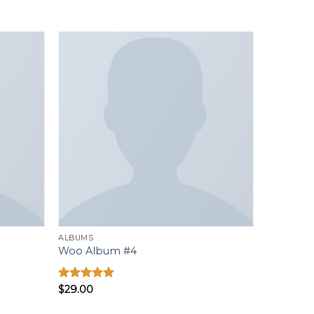
Add to
Add to
wishlist
wishlist
ALBUMS
Woo Album #4
Được xếp
$
29.00
hạng
5.00
5 sao