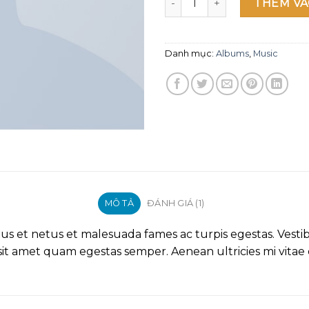
THÊM VÀ
Danh mục:
Albums
,
Music
MÔ TẢ
ĐÁNH GIÁ (1)
s et netus et malesuada fames ac turpis egestas. Vestibu
sit amet quam egestas semper. Aenean ultricies mi vitae e