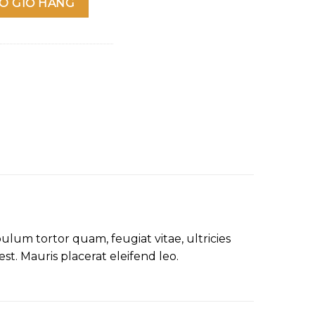
O GIỎ HÀNG
lum tortor quam, feugiat vitae, ultricies
st. Mauris placerat eleifend leo.