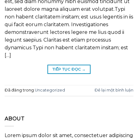
elit, sed diam nonummy nibh euismod tincidunt ut
laoreet dolore magna aliquam erat volutpat.Typi
non habent claritatem insitam; est usus legentis in iis
qui facit eorum claritatem. Investigationes
demonstraverunt lectores legere me lius quod ii
legunt saepius. Claritas est etiam processus
dynamicus Typi non habent claritatem insitam; est
[…]
TIẾP TỤC ĐỌC
→
Đã đăng trong
Uncategorized
Để lại một bình luận
ABOUT
Lorem ipsum dolor sit amet, consectetuer adipiscing