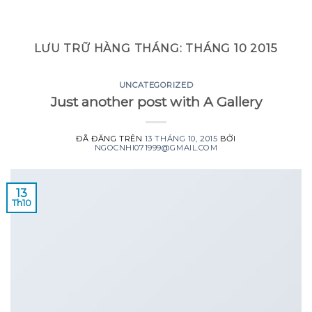
GOOGLE
Chuyển
đến
PLAY
nội
LƯU TRỮ HÀNG THÁNG:
THÁNG 10 2015
dung
UNCATEGORIZED
Just another post with A Gallery
ĐÃ ĐĂNG TRÊN
13 THÁNG 10, 2015
BỞI
NGOCNHI071999@GMAIL.COM
13
Th10