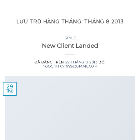
GOOGLE
Chuyển
đến
PLAY
nội
LƯU TRỮ HÀNG THÁNG:
THÁNG 8 2013
dung
STYLE
New Client Landed
ĐÃ ĐĂNG TRÊN
29 THÁNG 8, 2013
BỞI
NGOCNHI071999@GMAIL.COM
29
Th8