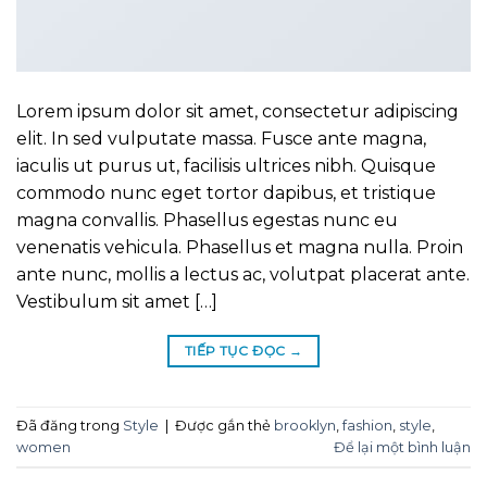
Lorem ipsum dolor sit amet, consectetur adipiscing
elit. In sed vulputate massa. Fusce ante magna,
iaculis ut purus ut, facilisis ultrices nibh. Quisque
commodo nunc eget tortor dapibus, et tristique
magna convallis. Phasellus egestas nunc eu
venenatis vehicula. Phasellus et magna nulla. Proin
ante nunc, mollis a lectus ac, volutpat placerat ante.
Vestibulum sit amet […]
TIẾP TỤC ĐỌC
→
Đã đăng trong
Style
|
Được gắn thẻ
brooklyn
,
fashion
,
style
,
women
Để lại một bình luận