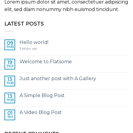
Lorem ipsum dolor sit amet, consectetuer adipiscing
elit, sed diam nonummy nibh euismod tincidunt.
LATEST POSTS
Hello world!
09
Th10
1
Nhận xét
Welcome to Flatsome
19
Th11
Just another post with A Gallery
13
Th10
A Simple Blog Post
13
Th10
A Video Blog Post
01
Th1