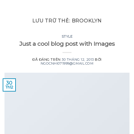
GOOGLE
Chuyển
đến
PLAY
nội
LƯU TRỮ THẺ:
BROOKLYN
dung
STYLE
Just a cool blog post with Images
ĐÃ ĐĂNG TRÊN
30 THÁNG 12, 2013
BỞI
NGOCNHI071999@GMAIL.COM
30
Th12