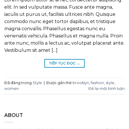
elit. In sed vulputate massa. Fusce ante magna,
iaculis ut purus ut, facilisis ultrices nibh. Quisque
commodo nunc eget tortor dapibus, et tristique
magna convallis. Phasellus egestas nunc eu
venenatis vehicula. Phasellus et magna nulla. Proin
ante nunc, mollis a lectus ac, volutpat placerat ante.
Vestibulum sit amet […]
TIẾP TỤC ĐỌC
→
Đã đăng trong
Style
|
Được gắn thẻ
brooklyn
,
fashion
,
style
,
women
Để lại một bình luận
ABOUT