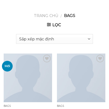
GOOGLE
Chuyển
đến
PLAY
nội
TRANG CHỦ
/
BAGS
dung
LỌC
Mới
Add to
Add to
wishlist
wishlist
BAGS
BAGS