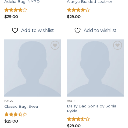
Adelia Bag, NYPD
Alanya Braided Leather
Được
$
29.00
Được
$
29.00
xếp hạng
xếp hạng
4.00
5
4.00
5
Add to wishlist
Add to wishlist
sao
sao
Add to
Add to
wishlist
wishlist
BAGS
BAGS
Daisy Bag Sonia by Sonia
Classic Bag, Svea
Rykiel
Được
$
29.00
xếp
Được
$
29.00