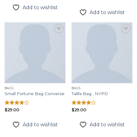
hạng
xếp
Add to wishlist
3.50
5
hạng
Add to wishlist
sao
3.50
5
sao
Add to
Add to
wishlist
wishlist
BAGS
BAGS
Small Fortune Bag Converse
Talifa Bag , NYPD
Được
$
29.00
Được
$
29.00
xếp hạng
xếp hạng
4.00
5
4.00
5
Add to wishlist
Add to wishlist
sao
sao