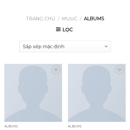
GOOGLE
Chuyển
đến
PLAY
nội
TRANG CHỦ
/
MUSIC
/
ALBUMS
dung
LỌC
Add to
Add to
wishlist
wishlist
ALBUMS
ALBUMS