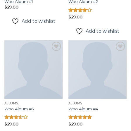
Woo Album #1
Woo Album #2
$
29.00
Được
$
29.00
Add to wishlist
xếp hạng
4.00
5
Add to wishlist
sao
Add to
Add to
wishlist
wishlist
ALBUMS
ALBUMS
Woo Album #3
Woo Album #4
Được
$
29.00
Được xếp
$
29.00
xếp
hạng
5.00