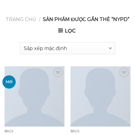
GOOGLE
Chuyển
đến
PLAY
nội
TRANG CHỦ
/
SẢN PHẨM ĐƯỢC GẮN THẺ “NYPD”
dung
LỌC
Mới
Add to
Add to
wishlist
wishlist
BAGS
BAGS