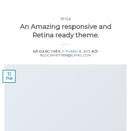
GOOGLE
Chuyển
đến
PLAY
nội
STYLE
An Amazing responsive and
dung
Retina ready theme.
ĐÃ ĐĂNG TRÊN
11 THÁNG 8, 2013
BỞI
NGOCNHI071999@GMAIL.COM
11
Th8