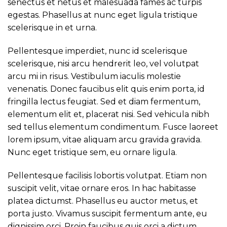
senectus et netus et malesuada fames ac turpis
egestas. Phasellus at nunc eget ligula tristique
scelerisque in et urna.
Pellentesque imperdiet, nunc id scelerisque
scelerisque, nisi arcu hendrerit leo, vel volutpat
arcu mi in risus. Vestibulum iaculis molestie
venenatis. Donec faucibus elit quis enim porta, id
fringilla lectus feugiat. Sed et diam fermentum,
elementum elit et, placerat nisi. Sed vehicula nibh
sed tellus elementum condimentum. Fusce laoreet
lorem ipsum, vitae aliquam arcu gravida gravida.
Nunc eget tristique sem, eu ornare ligula.
Pellentesque facilisis lobortis volutpat. Etiam non
suscipit velit, vitae ornare eros. In hac habitasse
platea dictumst. Phasellus eu auctor metus, et
porta justo. Vivamus suscipit fermentum ante, eu
dignissim orci. Proin faucibus quis orci a dictum.